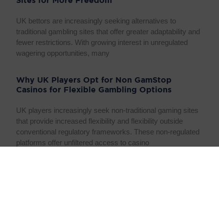
Sites for More Freedom
UK bettors are increasingly seeking alternatives to
traditional gambling sites that offer greater adaptability and
fewer restrictions. With growing interest in unregulated
wagering opportunities, many
Why UK Players Opt for Non GamStop
Casinos for Flexible Gambling Options
UK players increasingly seek non-traditional gaming sites
that provide increased flexibility and flexibility outside
conventional regulatory frameworks. These non-regulated
platforms offer unfiltered access to casino
Gambling platform Online: The manner in
which to Choose a single Site and Restriction
Wagering Potential Problems
Gambling platform On-Line: The way for Choose one