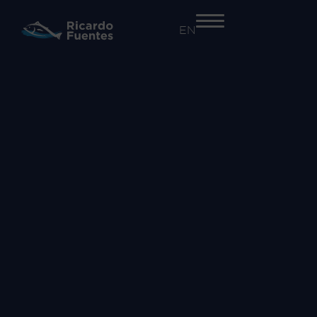
EN
+34 968 55 41 41
EMPRESA
Nosotros
Trazabilidad y seguridad alimentaria​
Innovación
Proyectos
ACTIVIDADES
Atún Rojo
Salazones
Comercialización de otras especies
MARCAS
Atún Rojo Fuentes
Ricardo Fuentes Salazones
Ricardo Fuentes e Hijos Comercializadora
COMUNICACIÓN
Noticias
RSC
Vídeos