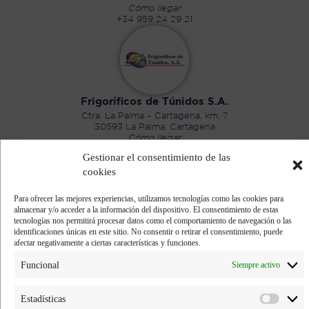
Cómo llegar
+34 959 24 29 21
Frigoríficos de Túnidos S.A.
Ctra. La Palma – Cartagena, km. 7
30593 La Palma, Cartagena
Cómo llegar
+34 968 55 41 41
Gestionar el consentimiento de las
Subvención UE
cookies
Para ofrecer las mejores experiencias, utilizamos tecnologías como las cookies para
almacenar y/o acceder a la información del dispositivo. El consentimiento de estas
tecnologías nos permitirá procesar datos como el comportamiento de navegación o las
identificaciones únicas en este sitio. No consentir o retirar el consentimiento, puede
afectar negativamente a ciertas características y funciones.
Ricardo Fuentes e Hijos Cádiz S.A.
Funcional
Siempre activo
Muelle pesquero
11006 Cádiz
Cómo llegar
Estadísticas
+34 956 20 56 52