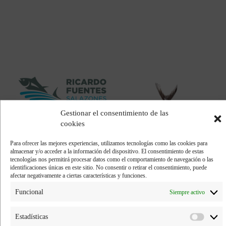
CONTACTO
Trabaja con nosotros
La fabricación de salazones
Gestionar el consentimiento de las
es nuestra seña de
cookies
identidad. Contamos con la
industria más moderna de
España, lo que nos ayuda a
Para ofrecer las mejores experiencias, utilizamos tecnologías como las cookies para
producir más de 1.500
almacenar y/o acceder a la información del dispositivo. El consentimiento de estas
toneladas de ahumados,
tecnologías nos permitirá procesar datos como el comportamiento de navegación o las
salazones y atún Yellowfin al
identificaciones únicas en este sitio. No consentir o retirar el consentimiento, puede
año y nos convierte en la
afectar negativamente a ciertas características y funciones.
empresa líder en su
comercialización de todo el
Funcional
Siempre activo
país.
Estadísticas
salazonesricardofuentes.com