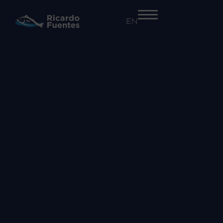
EN
+34 968 55 41 41
EMPRESA
Nosotros
Trazabilidad y seguridad alimentaria​
Innovación
Proyectos
ACTIVIDADES
Atún Rojo
Salazones
Comercialización de otras especies
MARCAS
Atún Rojo Fuentes
Ricardo Fuentes Salazones
Ricardo Fuentes e Hijos Comercializadora
COMUNICACIÓN
Noticias
RSC
Vídeos