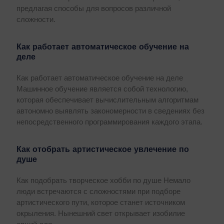
предлагая способы для вопросов различной
сложности.
Как работает автоматическое обучение на
деле
Как работает автоматическое обучение на деле
Машинное обучение является собой технологию,
которая обеспечивает вычислительным алгоритмам
автономно выявлять закономерности в сведениях без
непосредственного программирования каждого этапа.
Как отобрать артистическое увлечение по
душе
Как подобрать творческое хобби по душе Немало
люди встречаются с сложностями при подборе
артистического пути, которое станет источником
окрыления. Нынешний свет открывает изобилие