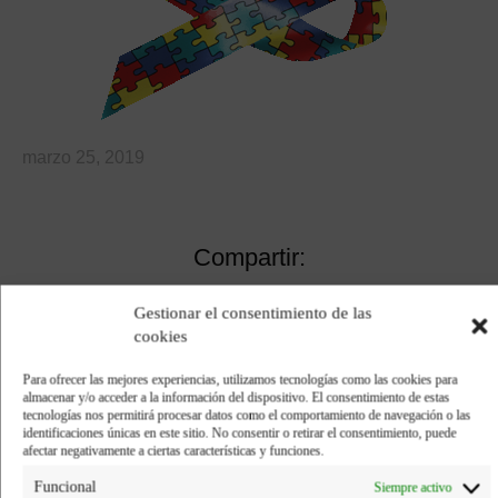
marzo 25, 2019
Compartir:
Gestionar el consentimiento de las
Facebook
Twitter
cookies
Para ofrecer las mejores experiencias, utilizamos tecnologías como las cookies para
Pinterest
LinkedIn
almacenar y/o acceder a la información del dispositivo. El consentimiento de estas
tecnologías nos permitirá procesar datos como el comportamiento de navegación o las
identificaciones únicas en este sitio. No consentir o retirar el consentimiento, puede
afectar negativamente a ciertas características y funciones.
Funcional
Siempre activo