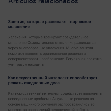
Artículos relacionados
Занятия, которые развивают творческое
мышление
Увлечения, которые тренируют созидательное
мышление Созидательное мышление развивается
через многообразные увлечения. Многие занятия
помогают выявлять оригинальные решения и
совершенствовать воображение. Регулярная практика
учит разум находить
Как искусственный интеллект способствует
решать ежедневные дела
Как искусственный интеллект содействует выполнять
повседневные проблемы Актуальные решения на
основе машинного обучения распространились во
множество направлений человеческой работы,