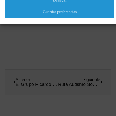
Denegar
cheque a Asteamur. Esperamos que os guste
Guardar preferencias
newsletter marzo Actualidad RFeH
Anterior
Siguiente
El Grupo Ricardo Fuentes entrega 2.000 euros a Asteamur
Ruta Autismo Somos Todos 2019