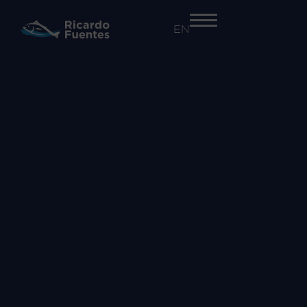
EN
+34 968 55 41 41
EMPRESA
Nosotros
Trazabilidad y seguridad alimentaria​
Innovación
Proyectos
ACTIVIDADES
Atún Rojo
Salazones
Comercialización de otras especies
MARCAS
Atún Rojo Fuentes
Ricardo Fuentes Salazones
Ricardo Fuentes e Hijos Comercializadora
COMUNICACIÓN
Noticias
RSC
Vídeos