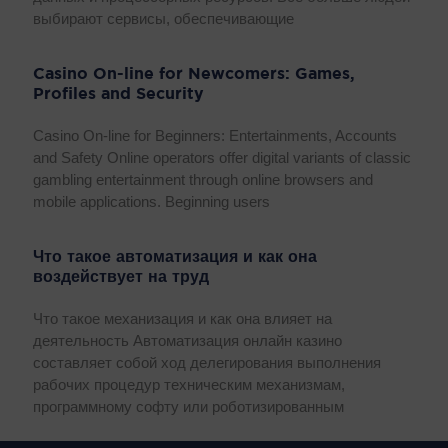
выбирают сервисы, обеспечивающие
Casino On-line for Newcomers: Games,
Profiles and Security
Casino On-line for Beginners: Entertainments, Accounts
and Safety Online operators offer digital variants of classic
gambling entertainment through online browsers and
mobile applications. Beginning users
Что такое автоматизация и как она
воздействует на труд
Что такое механизация и как она влияет на
деятельность Автоматизация онлайн казино
составляет собой ход делегирования выполнения
рабочих процедур техническим механизмам,
программному софту или роботизированным