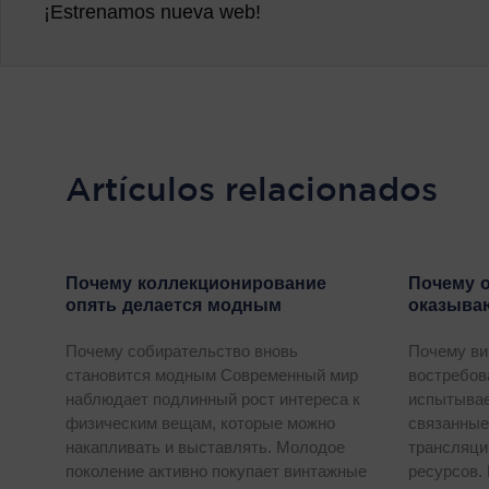
¡Estrenamos nueva web!
Artículos relacionados
Почему коллекционирование
Почему 
опять делается модным
оказыва
Почему собирательство вновь
Почему ви
становится модным Современный мир
востребов
наблюдает подлинный рост интереса к
испытывае
физическим вещам, которые можно
связанные
накапливать и выставлять. Молодое
трансляци
поколение активно покупает винтажные
ресурсов.