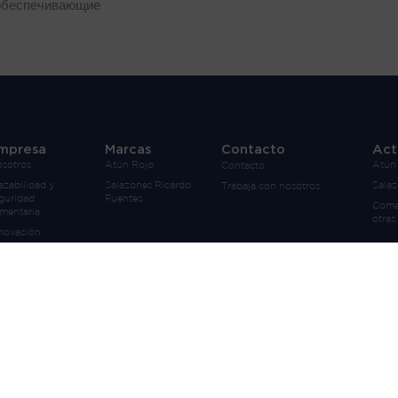
обеспечивающие
mpresa
Marcas
Contacto
Act
sotros
Atún Rojo
Atún
Contacto
azabilidad y
Salazones Ricardo
Sala
Trabaja con nosotros
guridad
Fuentes
Comer
imentaria
otras
novación