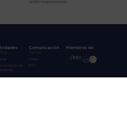
роботизированным
ividades
Comunicación
Miembros de
 Rojo
Noticias
zones
Vídeos
cialización de
RSC
 especies