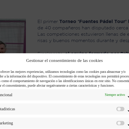
El primer
Torneo ‘Fuentes Pádel Tour’ h
de 40 compañeros han disputado cerca d
Las competiciones estuvieron llenas de
risas y buenos momentos durante y desp
Finalmente,
el equipo formado por Pab
Gestionar el consentimiento de las cookies
Esquivel, que se encuentra en el depa
alzaron con la victoria en una final reñi
 ofrecer las mejores experiencias, utilizamos tecnologías como las cookies para almacenar y/o
responsable de Marketing
, y
Juan Baut
der a la información del dispositivo. El consentimiento de estas tecnologías nos permitirá proces
jugadores demostraron un excelente nivel
s como el comportamiento de navegación o las identificaciones únicas en este sitio. No consenti
ar el consentimiento, puede afectar negativamente a ciertas características y funciones.
llevó a alzarse con el título de campeone
ncional
Siempre activo
«Ha sido una gran experiencia. Lo mejo
mis compañeros. No solo nos ha permitid
tadísticas
más de 10 años, y que me encanta, sino 
nosotros», comenta Pablo Fernández.
rketing