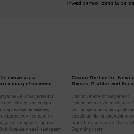
облачные игры
Casino On-line for Newc
ются востребованнее
Games, Profiles and Secu
ртуальные игры делаются
Casino On-line for Beginners:
аннее Геймерская сфера
Entertainments, Accounts and S
т серьёзные перемены,
Online operators offer digital var
 с прогрессом технологий
classic gambling entertainment 
и данных и процессорных
online browsers and mobile appl
 Всё больше людей выбирают
Beginning users