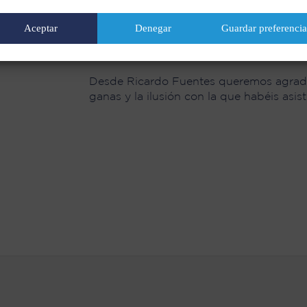
El ganador del torneo también destaca e
partidos y el trabajo en equipo: “He pod
Aceptar
Denegar
Guardar preferencia
mejorar su juego. Yo me quedo con la ac
equipos”.
Desde Ricardo Fuentes queremos agradec
ganas y la ilusión con la que habéis asis