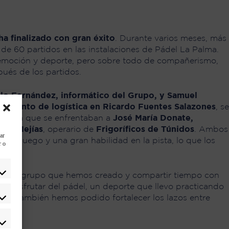
a finalizado con gran éxito
. Durante varios meses, más
e 60 partidos en las instalaciones de Pádel La Palma.
 emoción y deporte, pero sobre todo de compañerismo,
ués de los partidos.
lo Fernández, informático del Grupo, y Samuel
rtamento de logística en Ricardo Fuentes Salazones
, se
da en la que se enfrentaban a
José María Donate,
ista Mejías
, operario de
Frigoríficos de Túnidos
. Ambos
ar
 de juego y una gran habilidad en la pista, lo que los
r o
s.
r es el grupo que hemos creado y compartir tiempo con
o disfrutar del pádel, un deporte que llevo practicando
que también hemos podido fortalecer los lazos entre