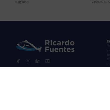
игрушки,
сервисы, 
E
No
Tr
se
al
In
Paraje Los Marines
30593 La Palma (Cartagena)
Murcia, España
hola@grfeh.com
968 55 41 41