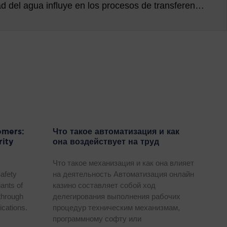
Investigamos cómo la calidad del agua influye en los procesos de transferencia del atún rojo de acuicultura
omers:
Что такое автоматизация и как
rity
она воздействует на труд
Что такое механизация и как она влияет
afety
на деятельность Автоматизация онлайн
iants of
казино составляет собой ход
through
делегирования выполнения рабочих
ications.
процедур техническим механизмам,
программному софту или