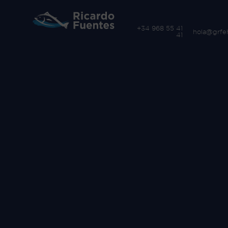
+34 968 55 41
hola@grfe
41