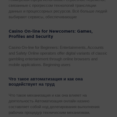
связанные с прогрессом технологий трансляции
данных и процессорных ресурсов. Всё больше людей
выбирают сервисы, обеспечивающие
Casino On-line for Newcomers: Games,
Profiles and Security
Casino On-line for Beginners: Entertainments, Accounts
and Safety Online operators offer digital variants of classic
gambling entertainment through online browsers and
mobile applications. Beginning users
Что такое автоматизация и как она
воздействует на труд
Что такое механизация и как она влияет на
деятельность Автоматизация онлайн казино
составляет собой ход делегирования выполнения
рабочих процедур техническим механизмам,