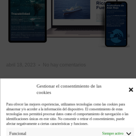
abril 18, 2023
No hay comentarios
Gestionar el consentimiento de las
Compartir:
cookies
Para ofrecer las mejores experiencias, utilizamos tecnologías como las cookies para
Facebook
Twitter
almacenar y/o acceder a la información del dispositivo. El consentimiento de estas
tecnologías nos permitirá procesar datos como el comportamiento de navegación o las
identificaciones únicas en este sitio. No consentir o retirar el consentimiento, puede
afectar negativamente a ciertas características y funciones.
Pinterest
LinkedIn
Funcional
Siempre activo