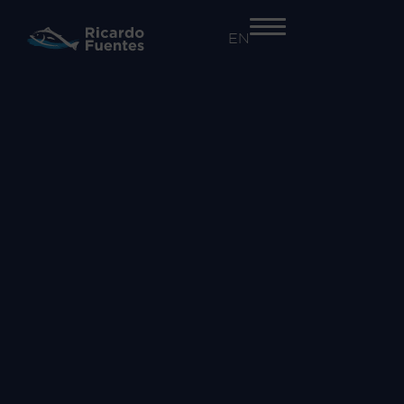
EN
+34 968 55 41 41
EMPRESA
Nosotros
Trazabilidad y seguridad alimentaria​
Innovación
Proyectos
ACTIVIDADES
Atún Rojo
Salazones
Comercialización de otras especies
MARCAS
Atún Rojo Fuentes
Ricardo Fuentes Salazones
Ricardo Fuentes e Hijos Comercializadora
COMUNICACIÓN
Noticias
RSC
Vídeos