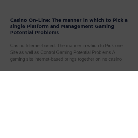
Casino On-Line: The manner in which to Pick a
single Platform and Management Gaming
Potential Problems
Casino Internet-based: The manner in which to Pick one
Site as well as Control Gaming Potential Problems A
gaming site internet-based brings together online casino
Why UK Players Prefer Non GamStop Betting
Sites for More Freedom
UK bettors are increasingly seeking alternatives to
traditional gambling sites that offer greater adaptability and
fewer restrictions. With growing interest in unregulated
wagering opportunities, many
Why UK Players Opt for Non GamStop