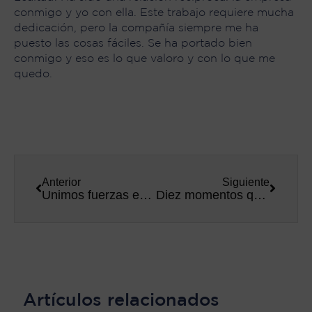
conmigo y yo con ella. Este trabajo requiere mucha
dedicación, pero la compañía siempre me ha
puesto las cosas fáciles. Se ha portado bien
conmigo y eso es lo que valoro y con lo que me
quedo.
Anterior
Siguiente
Unimos fuerzas en apoyo a los afectados por la DANA
Diez momentos que han marcado nuestra actividad en 2024
Artículos relacionados