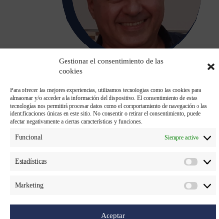
Gestionar el consentimiento de las
cookies
compañero
Yves Raimond Alcaraz
, más conocido
como Ivo, se despidió después de 27 años
Para ofrecer las mejores experiencias, utilizamos tecnologías como las cookies para
almacenar y/o acceder a la información del dispositivo. El consentimiento de estas
trabajando con nosotros. Su incorporación a la
tecnologías nos permitirá procesar datos como el comportamiento de navegación o las
compañía, en 1997, coincidió con un momento
identificaciones únicas en este sitio. No consentir o retirar el consentimiento, puede
especial en su vida: el nacimiento de su hija Paola.
afectar negativamente a ciertas características y funciones.
Años después, su hijo, también llamado Ivo, se unió
Funcional
Siempre activo
a la familia de Ricardo Fuentes, reforzando su
vínculo tanto profesional como personal.
Estadísticas
En esta entrevista,
conversamos con él sobre su
Marketing
experiencia y su trayectoria en el departamento
de Comercio Exterior
, donde ha desempeñado un
papel clave en la gestión de las relaciones con
Aceptar