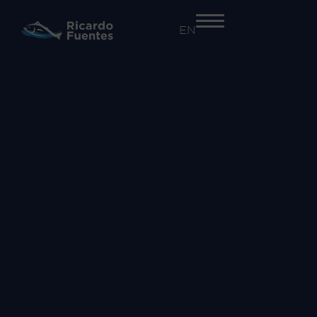
EN
+34 968 55 41 41
EMPRESA
Nosotros
Trazabilidad y seguridad alimentaria​
Innovación
Proyectos
ACTIVIDADES
Atún Rojo
Salazones
Comercialización de otras especies
MARCAS
Atún Rojo Fuentes
Ricardo Fuentes Salazones
Ricardo Fuentes e Hijos Comercializadora
COMUNICACIÓN
Noticias
RSC
Vídeos