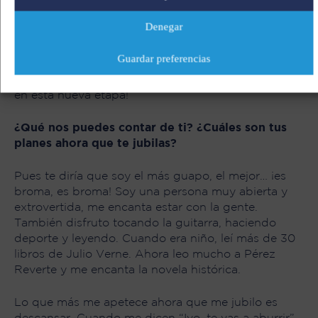
clientes y proveedores de países como Francia,
Argelia o Grecia, siendo testigo y contribuyendo al
Denegar
proceso de internacionalización de la empresa.
Guardar preferencias
Hoy somos una mejor compañía gracias a
profesionales como él. ¡Le deseamos todo lo mejor
en esta nueva etapa!
¿Qué nos puedes contar de ti? ¿Cuáles son tus
planes ahora que te jubilas?
Pues te diría que soy el más guapo, el mejor… ¡es
broma, es broma! Soy una persona muy abierta y
extrovertida, me encanta estar con la gente.
También disfruto tocando la guitarra, haciendo
deporte y leyendo. Cuando era niño, leí más de 30
libros de Julio Verne. Ahora leo mucho a Pérez
Reverte y me encanta la novela histórica.
Lo que más me apetece ahora que me jubilo es