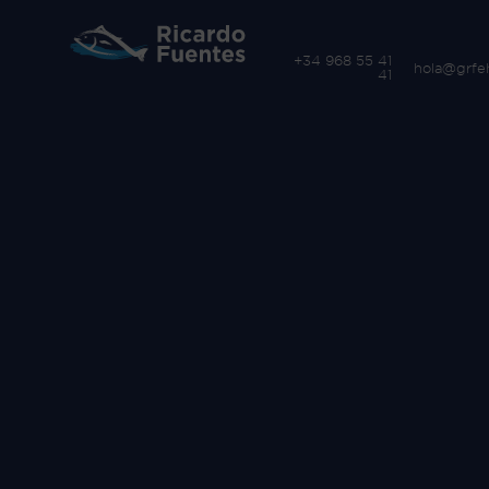
+34 968 55 41
hola@grfe
41