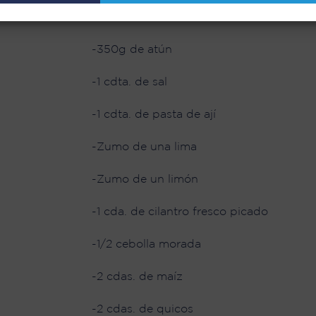
INGREDIENTES:
-350g de atún
-1 cdta. de sal
-1 cdta. de pasta de ají
-Zumo de una lima
-Zumo de un limón
-1 cda. de cilantro fresco picado
-1/2 cebolla morada
-2 cdas. de maíz
-2 cdas. de quicos