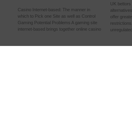
UK bettors 
Casino Internet-based: The manner in
alternatives
which to Pick one Site as well as Control
offer great
Gaming Potential Problems A gaming site
restrictions
internet-based brings together online casino
unregulate
E
No
Tr
se
al
In
Paraje Los Marines
30593 La Palma (Cartagena)
Murcia, España