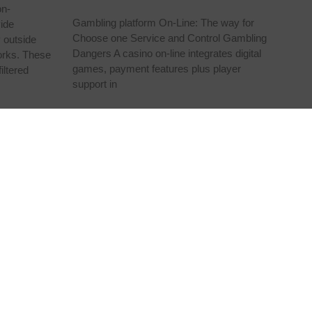
on-
Gambling platform On-Line: The way for
vide
Choose one Service and Control Gambling
y outside
Dangers A casino on-line integrates digital
orks. These
games, payment features plus player
iltered
support in
ividades
Comunicación
Miembros de
 Rojo
Noticias
zones
Vídeos
cialización de
RSC
 especies