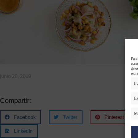
Para
acce
dato
retir
junio 20, 2019
Fu
Es
Compartir:
Ma
Facebook
Twitter
Pinterest
LinkedIn