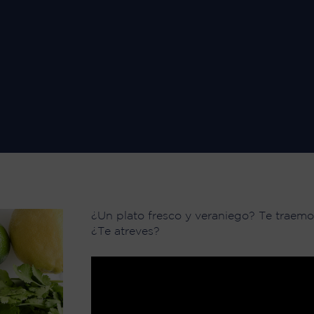
¿Un plato fresco y veraniego? Te traemo
¿Te atreves?