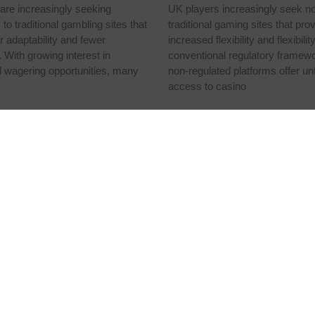
are increasingly seeking
UK players increasingly seek n
 to traditional gambling sites that
traditional gaming sites that pro
er adaptability and fewer
increased flexibility and flexibilit
. With growing interest in
conventional regulatory framew
d wagering opportunities, many
non-regulated platforms offer unf
access to casino
mpresa
Marcas
Contacto
Act
sotros
Atún Rojo
Atún
Contacto
azabilidad y
Salazones Ricardo
Sala
Trabaja con nosotros
guridad
Fuentes
Comer
imentaria
otras
novación