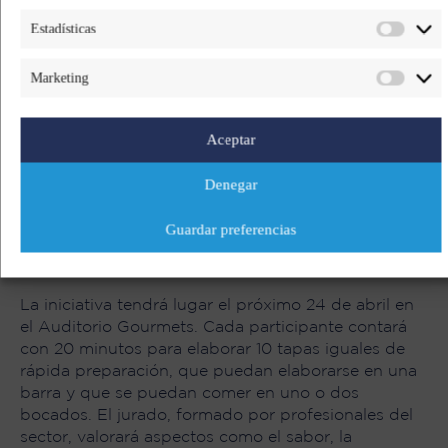
Estadísticas
Marketing
Buscamos, junto a Salón Gourmets,
la mejor tapa
elaborada con atún rojo en el el campeonato
Aceptar
‘GourmeTapa by Fuentes’
. Los doce chefs
seleccionados tendrán la oportunidad de demostrar
Denegar
sus habilidades culinarias y presentar sus mejores
creaciones, ya sea con los cortes más nobles de
Guardar preferencias
este túnido o con los menos populares como la
parpatana, la carrillera, el morrillo o el osobuco.
La iniciativa tendrá lugar el próximo 24 de abril en
el Auditorio Gourmets. Cada participante contará
con 20 minutos para elaborar 10 tapas iguales de
rápida preparación, que puedan elaborarse en una
barra y que se puedan comer en uno o dos
bocados. El jurado, formado por profesionales del
sector, valorará aspectos como el sabor, la