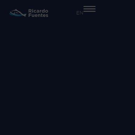
EN
+34 968 55 41 41
EMPRESA
Nosotros
Trazabilidad y seguridad alimentaria​
Innovación
Proyectos
ACTIVIDADES
Atún Rojo
Salazones
Comercialización de otras especies
MARCAS
Atún Rojo Fuentes
Ricardo Fuentes Salazones
Ricardo Fuentes e Hijos Comercializadora
COMUNICACIÓN
Noticias
RSC
Vídeos