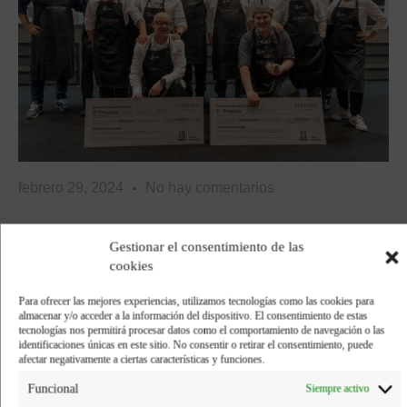
febrero 29, 2024
No hay comentarios
Gestionar el consentimiento de las
cookies
Compartir:
Para ofrecer las mejores experiencias, utilizamos tecnologías como las cookies para
almacenar y/o acceder a la información del dispositivo. El consentimiento de estas
Facebook
Twitter
tecnologías nos permitirá procesar datos como el comportamiento de navegación o las
identificaciones únicas en este sitio. No consentir o retirar el consentimiento, puede
afectar negativamente a ciertas características y funciones.
Pinterest
LinkedIn
Funcional
Siempre activo