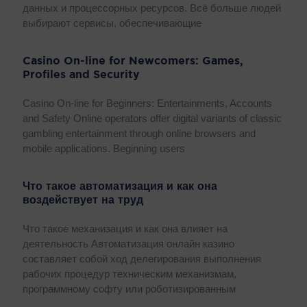
данных и процессорных ресурсов. Всё больше людей
выбирают сервисы, обеспечивающие
Casino On-line for Newcomers: Games,
Profiles and Security
Casino On-line for Beginners: Entertainments, Accounts
and Safety Online operators offer digital variants of classic
gambling entertainment through online browsers and
mobile applications. Beginning users
Что такое автоматизация и как она
воздействует на труд
Что такое механизация и как она влияет на
деятельность Автоматизация онлайн казино
составляет собой ход делегирования выполнения
рабочих процедур техническим механизмам,
программному софту или роботизированным