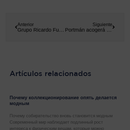
Anterior
Siguiente
Grupo Ricardo Fuentes amplía su inversión en Andalucía e inaugura nuevas instalaciones en Huelva
Portmán acogerá la primera semana de octubre un cuádruple Everesting a beneficio de Autismo Somos Todos
Artículos relacionados
Почему коллекционирование опять делается
модным
Почему собирательство вновь становится модным
Современный мир наблюдает подлинный рост
интереса к физическим вещам, которые можно