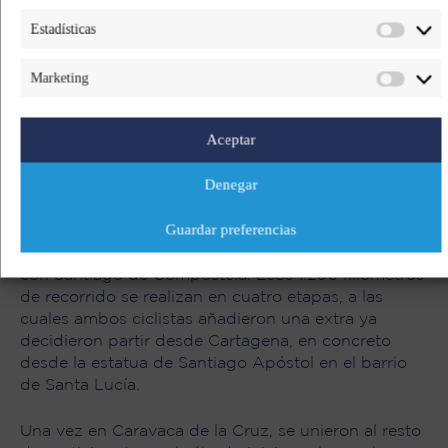
Estadísticas
Pinterest
LinkedIn
Marketing
Aceptar
Carles Ros y Jorge Cebrián, integrantes del equipo
Denegar
de ultraciclismo Cartagena-Grupo Ricardo Fuentes,
han sumado un nuevo reto. En concreto, ambos
Guardar preferencias
corredores han participado en la Carsan 2020, una
prueba de categoría Superbrevet que une Caravaca
con Santiago de Compostela. Esos 1.200 kilómetros
de recorrido se realizan en cuatro etapas, a las
cuales ambos ciclistas añadieron una extra ya
decidieron partir desde Cartagena, en concreto
desde la estatua de Santiago Apóstol en el barrio
de Santa Lucía.
Una vez en Caravaca de la Cruz, se unieron al resto