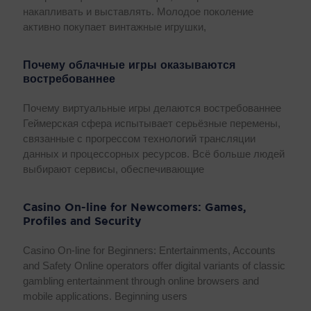
накапливать и выставлять. Молодое поколение
активно покупает винтажные игрушки,
Почему облачные игры оказываются
востребованнее
Почему виртуальные игры делаются востребованнее
Геймерская сфера испытывает серьёзные перемены,
связанные с прогрессом технологий трансляции
данных и процессорных ресурсов. Всё больше людей
выбирают сервисы, обеспечивающие
Casino On-line for Newcomers: Games,
Profiles and Security
Casino On-line for Beginners: Entertainments, Accounts
and Safety Online operators offer digital variants of classic
gambling entertainment through online browsers and
mobile applications. Beginning users