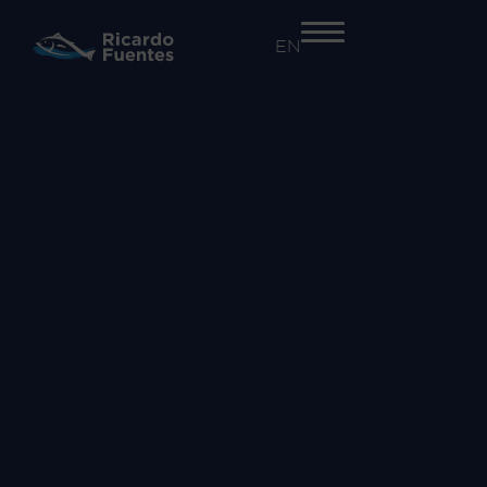
EN
+34 968 55 41 41
EMPRESA
Nosotros
Trazabilidad y seguridad alimentaria​
Innovación
Proyectos
ACTIVIDADES
Atún Rojo
Salazones
Comercialización de otras especies
MARCAS
Atún Rojo Fuentes
Ricardo Fuentes Salazones
Ricardo Fuentes e Hijos Comercializadora
COMUNICACIÓN
Noticias
RSC
Vídeos