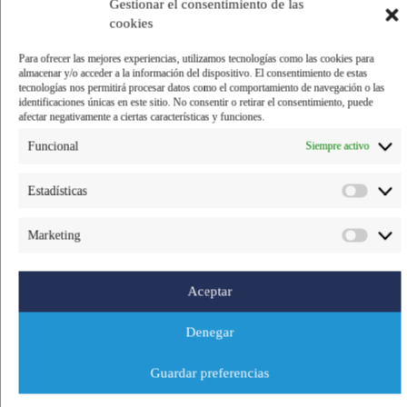
Gestionar el consentimiento de las
Facebook
Twitter
cookies
Para ofrecer las mejores experiencias, utilizamos tecnologías como las cookies para
Pinterest
LinkedIn
almacenar y/o acceder a la información del dispositivo. El consentimiento de estas
tecnologías nos permitirá procesar datos como el comportamiento de navegación o las
identificaciones únicas en este sitio. No consentir o retirar el consentimiento, puede
afectar negativamente a ciertas características y funciones.
Funcional
Siempre activo
Estadísticas
El ronqueo que realizamos el pasado sábado 2 de
marzo en La Plaza Mayor del Puerto de Cartagena
fue un completo éxito. Y es que al evento, que
Marketing
estaba
integrado en la muestra gastronómica
‘Cartagena de sol en sol’ que organiza el
Aceptar
Ayuntamiento de la ciudad portuaria,
se
acercaron alrededor de 500 personas para ver
Denegar
cómo es el despiece
de un atún rojo de 250
kilos
. Con esta afluencia, se consiguió uno de los
objetivos marcados con esta actividad, que no era
Guardar preferencias
otro que
dar a conocer a la gente nuestra historia