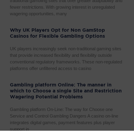
traditional gambling sites that offer greater adaptability and
fewer restrictions. With growing interest in unregulated
wagering opportunities, many
Why UK Players Opt for Non GamStop
Casinos for Flexible Gambling Options
UK players increasingly seek non-traditional gaming sites
that provide increased flexibility and flexibility outside
conventional regulatory frameworks. These non-regulated
platforms offer unfiltered access to casino
Gambling platform Online: The manner in
which to Choose a single Site and Restriction
Wagering Potential Problems
Gambling platform On-Line: The way for Choose one
Service and Control Gambling Dangers A casino on-line
integrates digital games, payment features plus player
support in