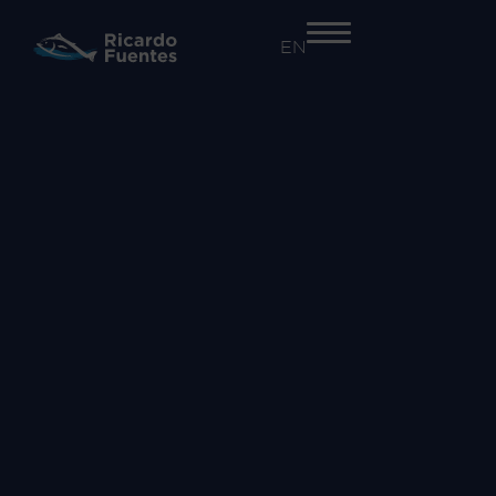
EN
+34 968 55 41 41
EMPRESA
Nosotros
Trazabilidad y seguridad alimentaria​
Innovación
Proyectos
ACTIVIDADES
Atún Rojo
Salazones
Comercialización de otras especies
MARCAS
Atún Rojo Fuentes
Ricardo Fuentes Salazones
Ricardo Fuentes e Hijos Comercializadora
COMUNICACIÓN
Noticias
RSC
Vídeos