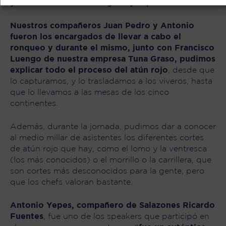
y vinculación con Cartagena y Japón.
Nuestros compañeros Juan Pedro y Antonio
fueron los encargados de llevar a cabo el
ronqueo y durante el mismo, junto con
Francisco
Luengo
de nuestra empresa Tuna Graso, pudimos
explicar todo el proceso del atún rojo
, desde que
lo capturamos, y lo trasladamos a los viveros, hasta
que lo llevamos a las mesas de los cinco
continentes.
Además, durante la jornada, pudimos dar a conocer
al medio millar de asistentes los diferentes cortes
de atún rojo que hay, como el lomo y la ventresca
(los más conocidos) o el morrillo o la carrillera, que
son cortes más desconocidos para la gente, pero
que los chefs valoran bastante.
Antonio Yepes, compañero de Salazones Ricardo
Fuentes
, fue uno de los speakers que participó en