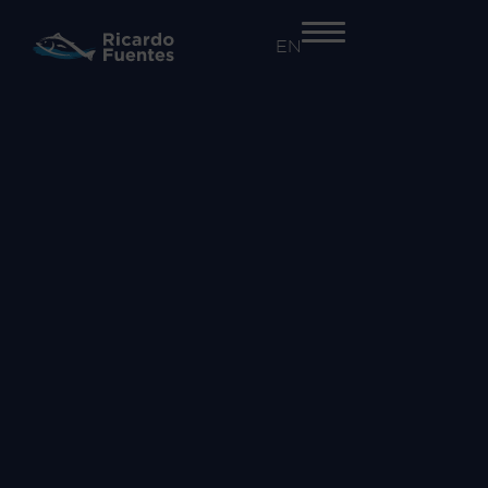
EN
+34 968 55 41 41
EMPRESA
Nosotros
Trazabilidad y seguridad alimentaria​
Innovación
Proyectos
ACTIVIDADES
Atún Rojo
Salazones
Comercialización de otras especies
MARCAS
Atún Rojo Fuentes
Ricardo Fuentes Salazones
Ricardo Fuentes e Hijos Comercializadora
COMUNICACIÓN
Noticias
RSC
Vídeos