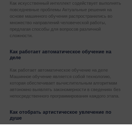
Как искусственный интеллект содействует выполнять
повседневные проблемы Актуальные решения на
основе машинного обучения распространились во
множество направлений человеческой работы,
предлагая способы для вопросов различной
сложности.
Как работает автоматическое обучение на
деле
Как работает автоматическое обучение на деле
Машинное обучение является собой технологию,
которая обеспечивает вычислительным алгоритмам
автономно выявлять закономерности в сведениях без
непосредственного программирования каждого этапа.
Как отобрать артистическое увлечение по
душе
Как подобрать творческое хобби по душе Немало