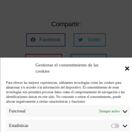
Compartir:
Facebook
Twitter
Pinterest
LinkedIn
Gestionar el consentimiento de las
cookies
Para ofrecer las mejores experiencias, utilizamos tecnologías como las cookies para
almacenar y/o acceder a la información del dispositivo. El consentimiento de estas
tecnologías nos permitirá procesar datos como el comportamiento de navegación o las
identificaciones únicas en este sitio. No consentir o retirar el consentimiento, puede
Os presentamos una receta muy saludable y
afectar negativamente a ciertas características y funciones.
sencilla de hacer con nuestra hueva de atún en
Funcional
Siempre activo
polvo ¡para chuparse los dedos!
Estadísticas